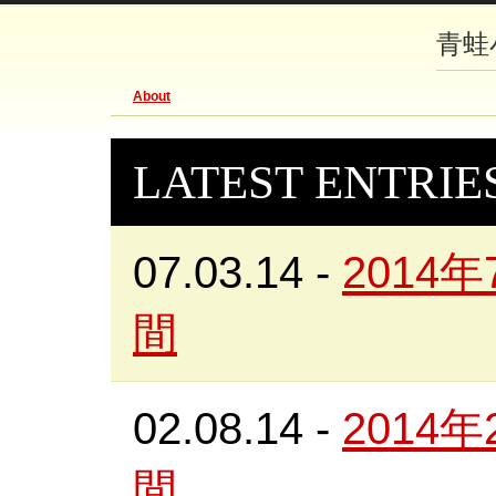
青蛙
About
LATEST ENTRIE
07.03.14
-
2014
間
02.08.14
-
2014
間